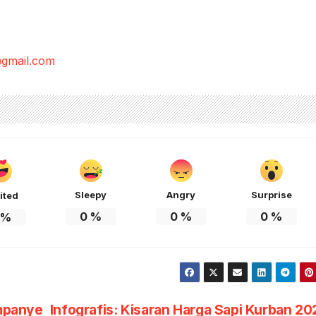
gmail.com
Sleepy
Angry
Surprise
ited
0
%
0
%
0
%
%
mpanye
Infografis: Kisaran Harga Sapi Kurban 20