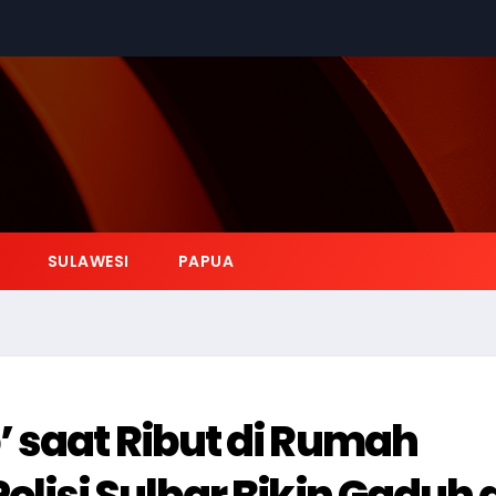
SULAWESI
PAPUA
 saat Ribut di Rumah
lisi Sulbar Bikin Gaduh 