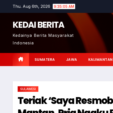
Skip
Thu. Aug 6th, 2026
9:35:06 AM
to
content
KEDAI BERITA
Kedainya Berita Masyarakat
Indonesia
SUMATERA
JAWA
KALIMANTAN
SULAWESI
Teriak ‘Saya Resmob’
Mantan, Pria Ngaku Po