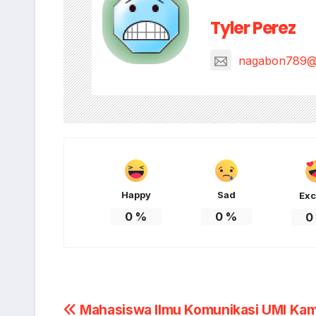
Tyler Perez
nagabon789@
Happy
Sad
Exc
0
%
0
%
0
Post
Mahasiswa Ilmu Komunikasi UMI Ka