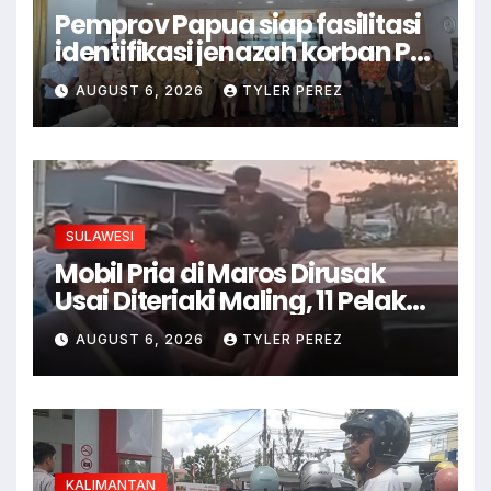
Pemprov Papua siap fasilitasi
identifikasi jenazah korban PD
II
AUGUST 6, 2026
TYLER PEREZ
SULAWESI
Mobil Pria di Maros Dirusak
Usai Diteriaki Maling, 11 Pelaku
Ditangkap
AUGUST 6, 2026
TYLER PEREZ
KALIMANTAN