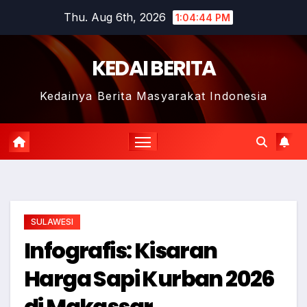
Skip
Thu. Aug 6th, 2026
1:04:45 PM
to
content
KEDAI BERITA
Kedainya Berita Masyarakat Indonesia
SULAWESI
Infografis: Kisaran
Harga Sapi Kurban 2026
di Makassar