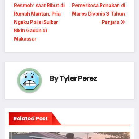
Resmob’ saat Ribut di
Pemerkosa Ponakan di
navigation
Rumah Mantan, Pria
Maros Divonis 3 Tahun
Ngaku Polisi Sulbar
Penjara
Bikin Gaduh di
Makassar
By
Tyler Perez
Related Post