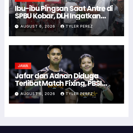
Ibu-ibu Pingsan Saat Antre di
SPBU Kobar, DLH Ingatkan
Ancaman Dehidrasi
AUGUST 6, 2026
TYLER PEREZ
JAWA
Jafar dan Adnan Diduga
Terlibat Match Fixing, PBSI
Langsung Ubah Komposisi
AUGUST 6, 2026
TYLER PEREZ
Ganda Campuran