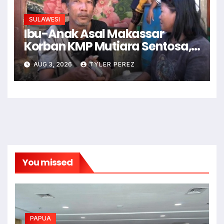
SULAWESI
Ibu-Anak Asal Makassar
Korban KMP Mutiara Sentosa,
Sempat Terekam Live Medsos
AUG 3, 2026
TYLER PEREZ
You missed
PAPUA