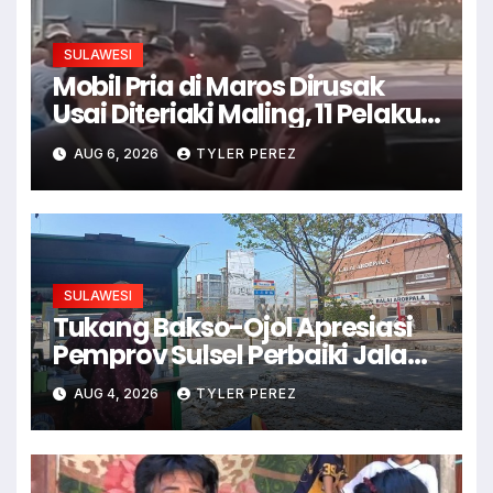
SULAWESI
Mobil Pria di Maros Dirusak
Usai Diteriaki Maling, 11 Pelaku
Ditangkap
AUG 6, 2026
TYLER PEREZ
SULAWESI
Tukang Bakso-Ojol Apresiasi
Pemprov Sulsel Perbaiki Jalan
Hertasning-Aroepala
AUG 4, 2026
TYLER PEREZ