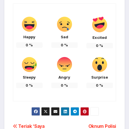
Happy
Sad
Excited
0
%
0
%
0
%
Sleepy
Angry
Surprise
0
%
0
%
0
%
Post
Teriak ‘Saya
Oknum Polisi