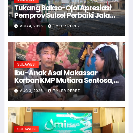
Tukang Bakso-Ojol Apresiasi
Pemprov Sulsel Perbaiki Jalan
Hertasning-Aroepala
AUG 4, 2026
TYLER PEREZ
SULAWESI
Ibu-Anak Asal Makassar
Korban KMP Mutiara Sentosa,
Sempat Terekam Live Medsos
AUG 3, 2026
TYLER PEREZ
SULAWESI