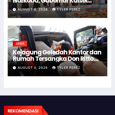
Narkoba, Gubernur Kalsel
Minta Waspadai Vape
AUGUST 4, 2026
TYLER PEREZ
JAWA
Kejagung Geledah Kantor dan
Rumah Tersangka Don Ritto
Terkait Kasus Febrie
AUGUST 4, 2026
TYLER PEREZ
Adriansyah
REKOMENDASI