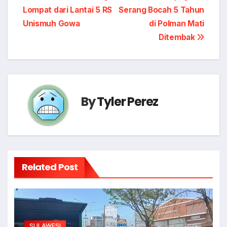
Lompat dari Lantai 5 RS
Serang Bocah 5 Tahun
navigation
Unismuh Gowa
di Polman Mati
Ditembak
By
Tyler Perez
Related Post
SULAWESI