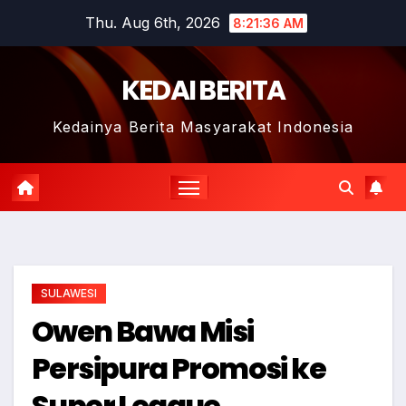
Skip
Thu. Aug 6th, 2026
8:21:37 AM
to
content
KEDAI BERITA
Kedainya Berita Masyarakat Indonesia
SULAWESI
Owen Bawa Misi
Persipura Promosi ke
Super League