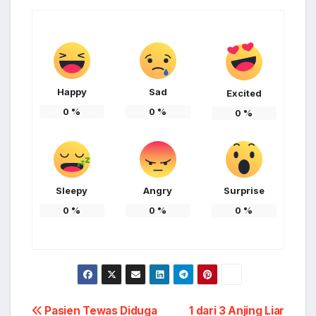
Happy
Sad
Excited
0
%
0
%
0
%
Sleepy
Angry
Surprise
0
%
0
%
0
%
Post
Pasien Tewas Diduga
1 dari 3 Anjing Liar