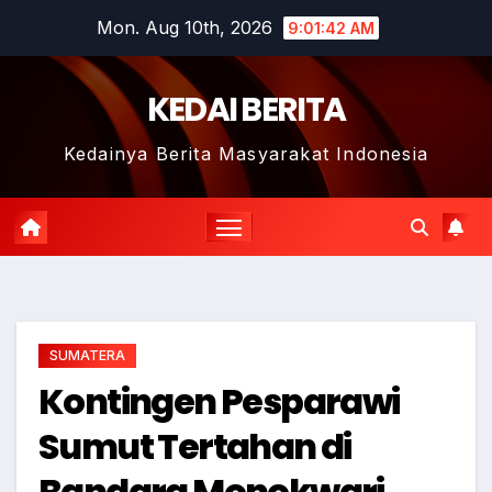
Skip
Mon. Aug 10th, 2026
9:01:43 AM
to
content
KEDAI BERITA
Kedainya Berita Masyarakat Indonesia
SUMATERA
Kontingen Pesparawi
Sumut Tertahan di
Bandara Monokwari,