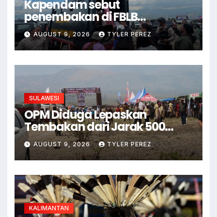
Kapendam sebut
penembakan di FBLB
kelompok KKB Kodap III
AUGUST 9, 2026
TYLER PEREZ
Ndugama
SULAWESI
OPM Diduga Lepaskan
Tembakan dari Jarak 500
Meter ke Pintu Masuk FBLB
AUGUST 9, 2026
TYLER PEREZ
KALIMANTAN