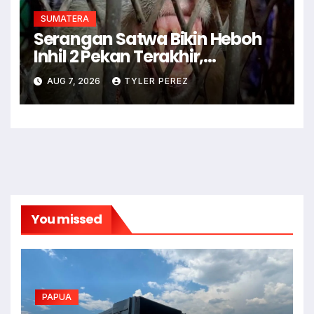
SUMATERA
Serangan Satwa Bikin Heboh
Inhil 2 Pekan Terakhir,
Harimau-Monyet
AUG 7, 2026
TYLER PEREZ
You missed
PAPUA