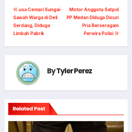
Post
usa Cemari Sungai-
Motor Anggota Satpol
Sawah Warga di Deli
PP Medan Diduga Dicuri
navigation
Serdang, Diduga
Pria Berseragam
Limbah Pabrik
Perwira Polisi
By
Tyler Perez
Related Post