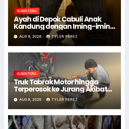
SUMATERA
Ayah di Depok Cabuli Anak
Kandung dengan Iming-iming
Uang Rp 200 Ribu
AUG 9, 2026
TYLER PEREZ
SUMATERA
Truk Tabrak Motor hingga
Terperosok ke Jurang Akibat
Remblong, 2 Orang Tewas
AUG 8, 2026
TYLER PEREZ