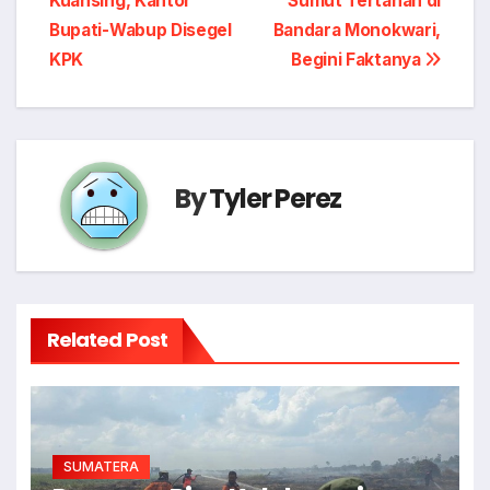
Kuansing, Kantor
Sumut Tertahan di
navigation
Bupati-Wabup Disegel
Bandara Monokwari,
KPK
Begini Faktanya
By
Tyler Perez
Related Post
SUMATERA