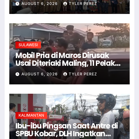
II
AUGUST 6, 2026
TYLER PEREZ
SULAWESI
Mobil Pria di Maros Dirusak
Usai Diteriaki Maling, 11 Pelaku
Ditangkap
AUGUST 6, 2026
TYLER PEREZ
KALIMANTAN
Ibu-ibu Pingsan Saat Antre di
SPBU Kobar, DLH Ingatkan