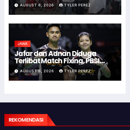
Ancaman Dehidrasi
AUGUST 6, 2026
TYLER PEREZ
JAWA
Jafar dan Adnan Diduga
Terlibat Match Fixing, PBSI
Langsung Ubah Komposisi
AUGUST 6, 2026
TYLER PEREZ
Ganda Campuran
REKOMENDASI