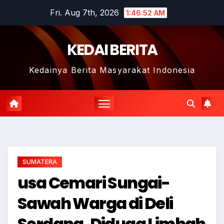
Skip
Fri. Aug 7th, 2026
1:46:53 AM
to
content
KEDAI BERITA
Kedainya Berita Masyarakat Indonesia
SUMATERA
usa Cemari Sungai-
Sawah Warga di Deli
Serdang, Diduga Limbah