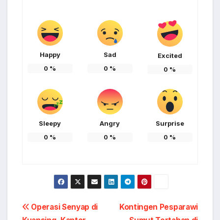
Happy
Sad
Excited
0
%
0
%
0
%
Sleepy
Angry
Surprise
0
%
0
%
0
%
Post
Operasi Senyap di
Kontingen Pesparawi