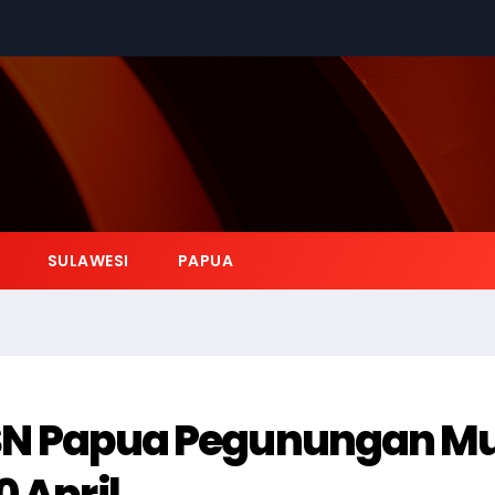
SULAWESI
PAPUA
 ASN Papua Pegunungan Mu
 April