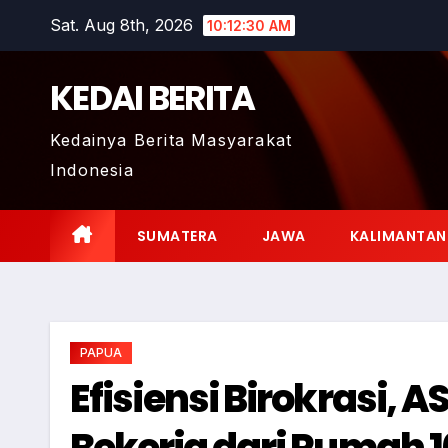
Skip
Sat. Aug 8th, 2026
10:12:31 AM
to
content
KEDAI BERITA
Kedainya Berita Masyarakat
Indonesia
SUMATERA
JAWA
KALIMANTAN
PAPUA
Efisiensi Birokrasi,
Bekerja dari Rumah 10