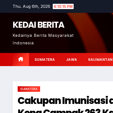
Skip
Thu. Aug 6th, 2026
6:10:17 PM
to
content
KEDAI BERITA
Kedainya Berita Masyarakat
Indonesia
SUMATERA
JAWA
KALIMANTAN
SUMATERA
Cakupan Imunisasi 
Kena Campak 263 K