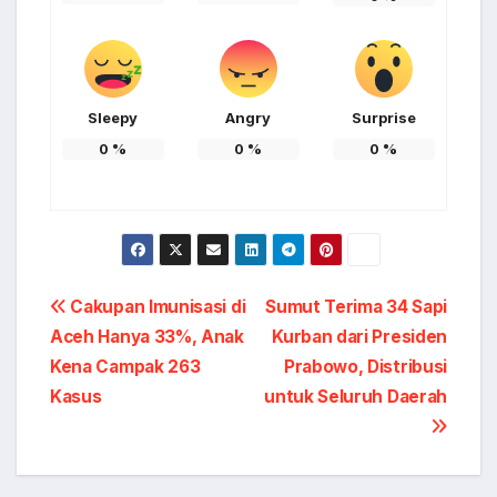
Sleepy
Angry
Surprise
0
%
0
%
0
%
Post
Cakupan Imunisasi di
Sumut Terima 34 Sapi
Aceh Hanya 33%, Anak
Kurban dari Presiden
navigation
Kena Campak 263
Prabowo, Distribusi
Kasus
untuk Seluruh Daerah