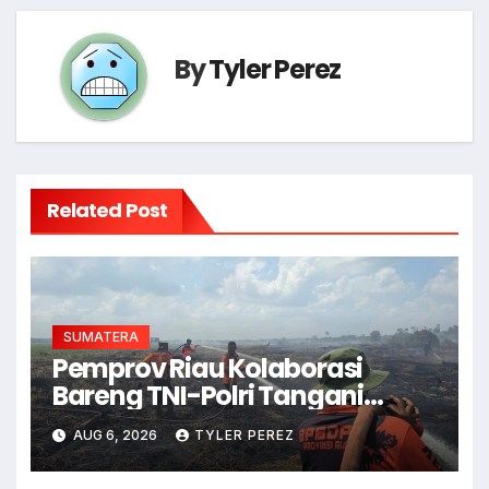
By
Tyler Perez
Related Post
SUMATERA
Pemprov Riau Kolaborasi
Bareng TNI-Polri Tangani
Karhutla di Musim Kemarau
AUG 6, 2026
TYLER PEREZ