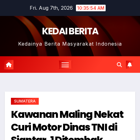
Skip
Fri. Aug 7th, 2026
10:35:55 AM
to
content
KEDAI BERITA
Kedainya Berita Masyarakat Indonesia
SUMATERA
Kawanan Maling Nekat
Curi Motor Dinas TNI di
Siantar, 1 Ditembak