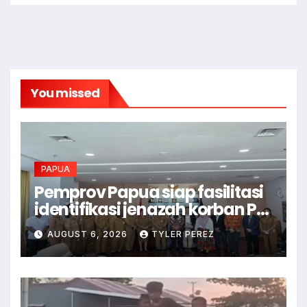
You missed
PAPUA
Pemprov Papua siap fasilitasi
identifikasi jenazah korban PD
II
AUGUST 6, 2026
TYLER PEREZ