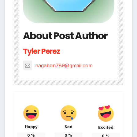
About Post Author
Tyler Perez
nagabon789@gmail.com
Happy
Sad
Excited
0
%
0
%
0
%