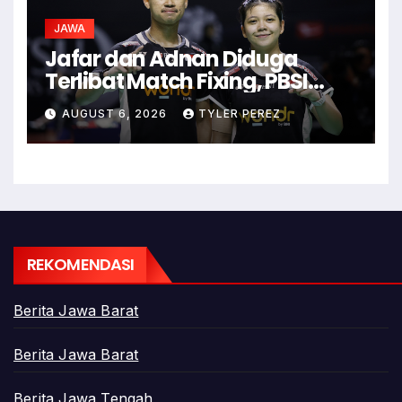
JAWA
Jafar dan Adnan Diduga
Terlibat Match Fixing, PBSI
Langsung Ubah Komposisi
AUGUST 6, 2026
TYLER PEREZ
Ganda Campuran
REKOMENDASI
Berita Jawa Barat
Berita Jawa Barat
Berita Jawa Tengah