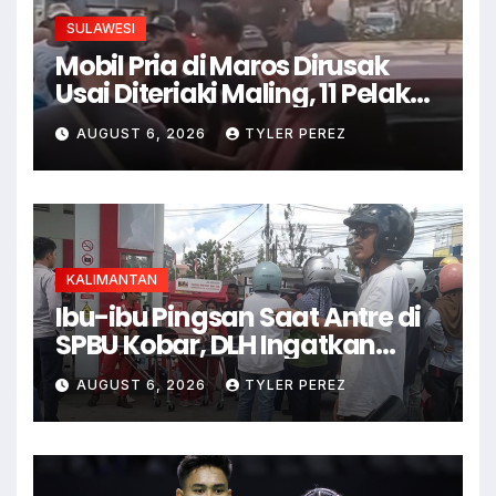
SULAWESI
Mobil Pria di Maros Dirusak
Usai Diteriaki Maling, 11 Pelaku
Ditangkap
AUGUST 6, 2026
TYLER PEREZ
KALIMANTAN
Ibu-ibu Pingsan Saat Antre di
SPBU Kobar, DLH Ingatkan
Ancaman Dehidrasi
AUGUST 6, 2026
TYLER PEREZ