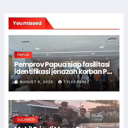
You missed
PAPUA
Pemprov Papua siap fasilitasi
identifikasi jenazah korban PD
II
AUGUST 6, 2026
TYLER PEREZ
SULAWESI