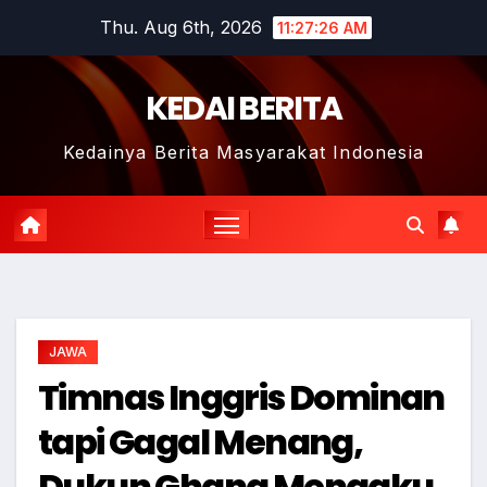
Skip
Thu. Aug 6th, 2026
11:27:27 AM
to
content
KEDAI BERITA
Kedainya Berita Masyarakat Indonesia
JAWA
Timnas Inggris Dominan
tapi Gagal Menang,
Dukun Ghana Mengaku