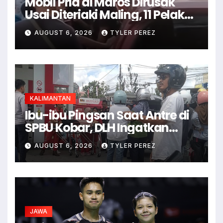
Mobil Pria di Maros Dirusak
Usai Diteriaki Maling, 11 Pelaku
Ditangkap
AUGUST 6, 2026
TYLER PEREZ
KALIMANTAN
Ibu-ibu Pingsan Saat Antre di
SPBU Kobar, DLH Ingatkan
Ancaman Dehidrasi
AUGUST 6, 2026
TYLER PEREZ
JAWA