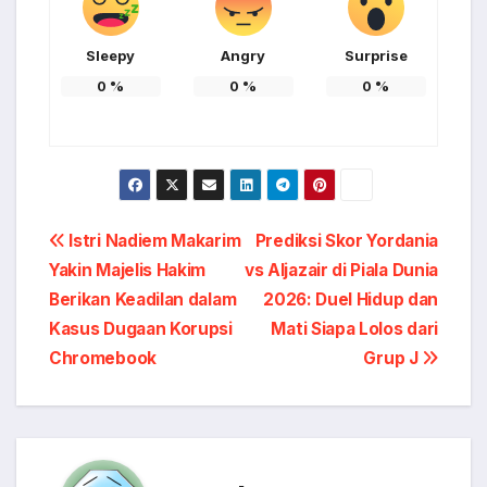
Sleepy
Angry
Surprise
0
%
0
%
0
%
Post
Istri Nadiem Makarim
Prediksi Skor Yordania
Yakin Majelis Hakim
vs Aljazair di Piala Dunia
navigation
Berikan Keadilan dalam
2026: Duel Hidup dan
Kasus Dugaan Korupsi
Mati Siapa Lolos dari
Chromebook
Grup J