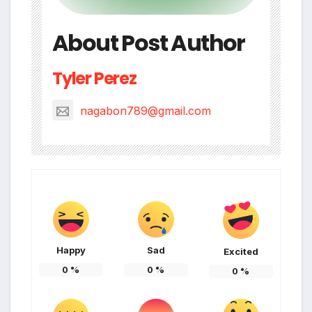
About Post Author
Tyler Perez
nagabon789@gmail.com
Happy
Sad
Excited
0
%
0
%
0
%