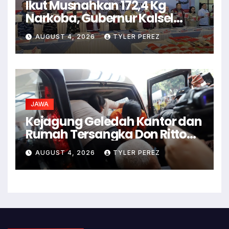
Ikut Musnahkan 172,4 Kg
Narkoba, Gubernur Kalsel
Minta Waspadai Vape
AUGUST 4, 2026
TYLER PEREZ
JAWA
Kejagung Geledah Kantor dan
Rumah Tersangka Don Ritto
Terkait Kasus Febrie
AUGUST 4, 2026
TYLER PEREZ
Adriansyah