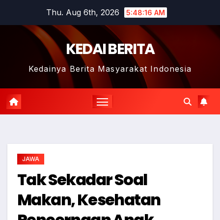
Skip
Thu. Aug 6th, 2026
5:48:17 AM
to
content
KEDAI BERITA
Kedainya Berita Masyarakat Indonesia
JAWA
Tak Sekadar Soal
Makan, Kesehatan
Pencernaan Anak