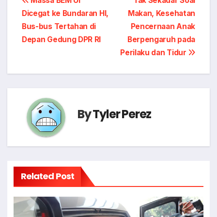
Post
Massa BEM UI
Tak Sekadar Soal
Dicegat ke Bundaran HI,
Makan, Kesehatan
navigation
Bus-bus Tertahan di
Pencernaan Anak
Depan Gedung DPR RI
Berpengaruh pada
Perilaku dan Tidur
By
Tyler Perez
Related Post