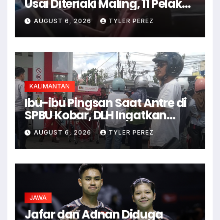
Usai Diteriaki Maling, 11 Pelaku
Ditangkap
AUGUST 6, 2026
TYLER PEREZ
KALIMANTAN
Ibu-ibu Pingsan Saat Antre di
SPBU Kobar, DLH Ingatkan
Ancaman Dehidrasi
AUGUST 6, 2026
TYLER PEREZ
JAWA
Jafar dan Adnan Diduga