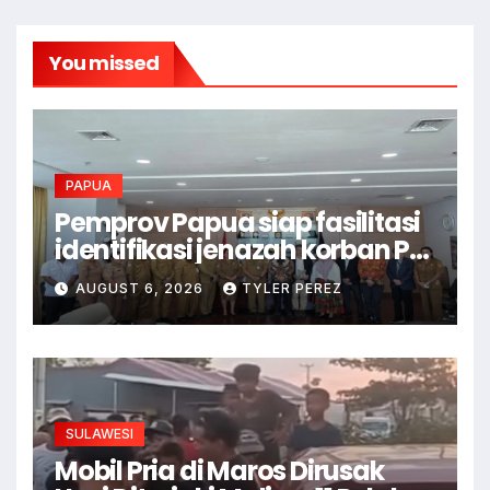
You missed
PAPUA
Pemprov Papua siap fasilitasi
identifikasi jenazah korban PD
II
AUGUST 6, 2026
TYLER PEREZ
SULAWESI
Mobil Pria di Maros Dirusak