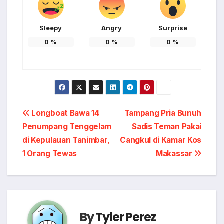
Sleepy
Angry
Surprise
0
%
0
%
0
%
Post
Longboat Bawa 14
Tampang Pria Bunuh
Penumpang Tenggelam
Sadis Teman Pakai
navigation
di Kepulauan Tanimbar,
Cangkul di Kamar Kos
1 Orang Tewas
Makassar
By
Tyler Perez