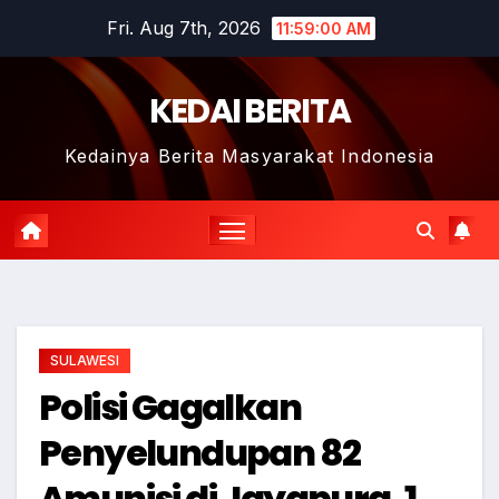
Skip
Fri. Aug 7th, 2026
11:59:01 AM
to
content
KEDAI BERITA
Kedainya Berita Masyarakat Indonesia
SULAWESI
Polisi Gagalkan
Penyelundupan 82
Amunisi di Jayapura, 1