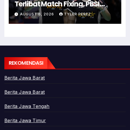
Terlibat Match Fixing, PBSI
Langsung Ubah Komposisi
AUGUST 6, 2026
TYLER PEREZ
Ganda Campuran
REKOMENDASI
Berita Jawa Barat
Berita Jawa Barat
Berita Jawa Tengah
Berita Jawa Timur