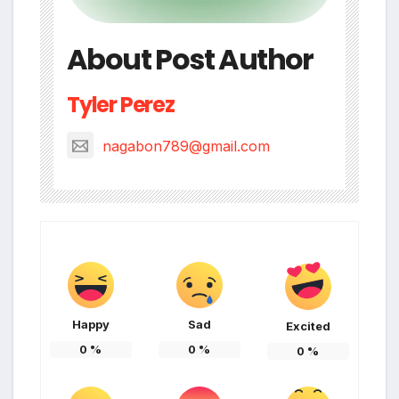
About Post Author
Tyler Perez
nagabon789@gmail.com
Happy
Sad
Excited
0
%
0
%
0
%