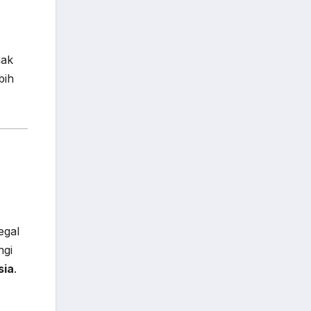
hak
bih
egal
ngi
sia
.