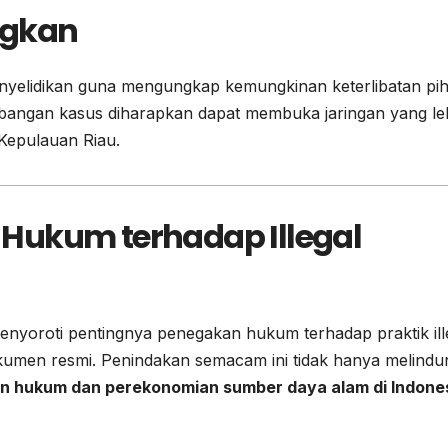
ngkan
enyelidikan guna mengungkap kemungkinan keterlibatan pi
embangan kasus diharapkan dapat membuka jaringan yang le
h Kepulauan Riau.
Hukum terhadap Illegal
menyoroti pentingnya penegakan hukum terhadap praktik ill
kumen resmi. Penindakan semacam ini tidak hanya melindu
an hukum dan perekonomian sumber daya alam di Indone