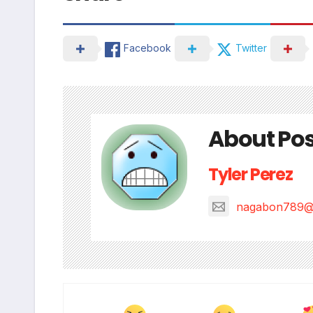
Facebook
Twitter
About Pos
Tyler Perez
nagabon789@