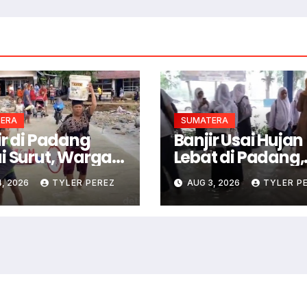
ERA
SUMATERA
ir di Padang
Banjir Usai Hujan
i Surut, Warga
Lebat di Padang,
nta Tetap Siaga
Siswa Terjebak s
, 2026
TYLER PEREZ
AUG 3, 2026
TYLER P
na Potensi
Sekolah
n