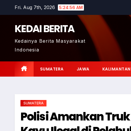
Skip
Fri. Aug 7th, 2026
5:24:57 AM
to
content
KEDAI BERITA
Kedainya Berita Masyarakat
Indonesia
SUMATERA
JAWA
KALIMANTAN
SUMATERA
Polisi Amankan Truk
Kayu Ilegal di Pelab