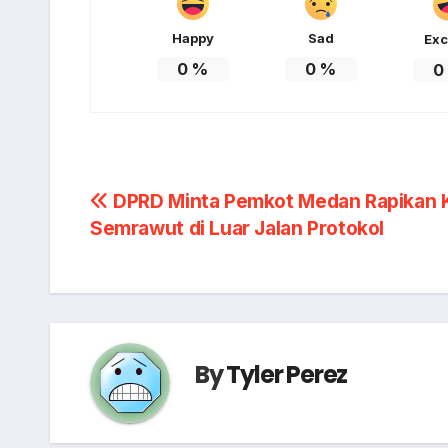
Happy
Sad
Exc
0
%
0
%
0
Post
DPRD Minta Pemkot Medan Rapikan 
Semrawut di Luar Jalan Protokol
navigation
By
Tyler Perez