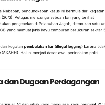
 Nababan, pengungkapan kasus ini bermula dari kegiatan
(26/3). Petugas mencurigai sebuah lori yang terlihat
lakukan pengecekan di Pelabuhan Jagoh, ditemukan satu un
 GB yang memuat jenis kayu campuran berukuran sekitar 
dari kegiatan
pembalakan liar (illegal logging)
karena tida
n
(SKSHH). Hal ini menjadi dasar awal penindakan polisi
a dan Dugaan Perdagangan
erinisial
TO
dan pihak yang menguasai kayu berinisial
SU
.