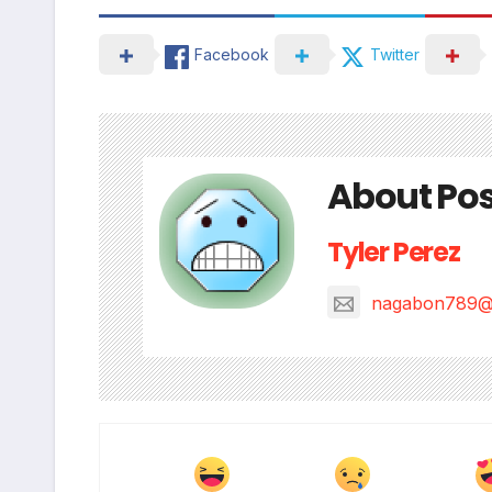
Facebook
Twitter
About Pos
Tyler Perez
nagabon789@