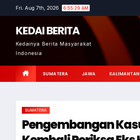
Skip
Fri. Aug 7th, 2026
6:55:30 AM
to
content
KEDAI BERITA
Kedainya Berita Masyarakat
Indonesia
SUMATERA
JAWA
KALIMANTAN
SUMATERA
Pengembangan Kasus
Kembali Periksa Eks