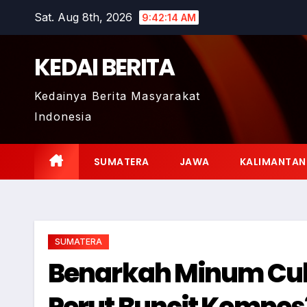
Skip
Sat. Aug 8th, 2026
9:42:15 AM
to
content
KEDAI BERITA
Kedainya Berita Masyarakat
Indonesia
SUMATERA
JAWA
KALIMANTAN
SUMATERA
Benarkah Minum Cuka
Perut Buncit Kempes?