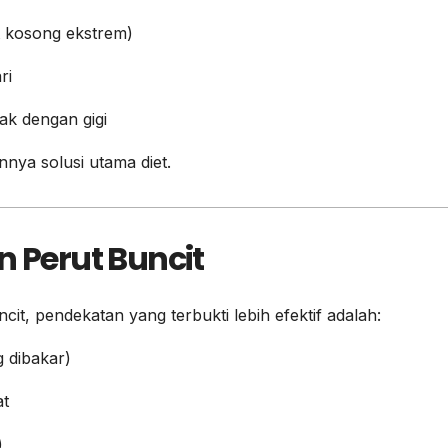
 kosong ekstrem)
ri
k dengan gigi
nya solusi utama diet.
n Perut Buncit
it, pendekatan yang terbukti lebih efektif adalah:
g dibakar)
at
)