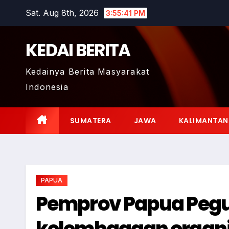
Skip
Sat. Aug 8th, 2026
3:55:42 PM
to
content
KEDAI BERITA
Kedainya Berita Masyarakat
Indonesia
SUMATERA
JAWA
KALIMANTAN
PAPUA
Pemprov Papua Pegu
kelembagaan organi