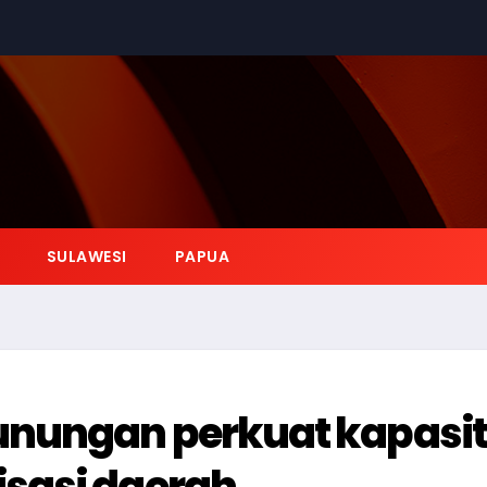
SULAWESI
PAPUA
nungan perkuat kapasi
sasi daerah