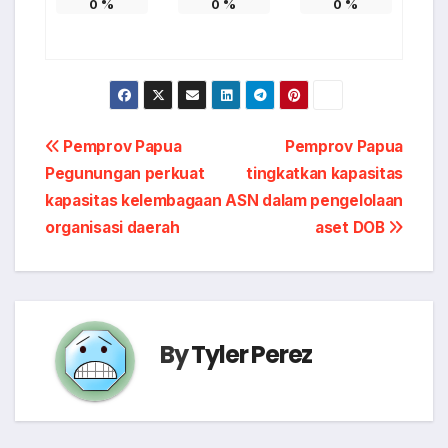
0
%
0
%
0
%
Post
Pemprov Papua
Pemprov Papua
Pegunungan perkuat
tingkatkan kapasitas
navigation
kapasitas kelembagaan
ASN dalam pengelolaan
organisasi daerah
aset DOB
By
Tyler Perez