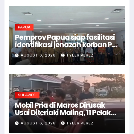
PAPUA
Pemprov Papua siap fasilitasi
identifikasi jenazah korban PD
II
AUGUST 6, 2026
TYLER PEREZ
SULAWESI
Mobil Pria di Maros Dirusak
Usai Diteriaki Maling, 11 Pelaku
Ditangkap
AUGUST 6, 2026
TYLER PEREZ