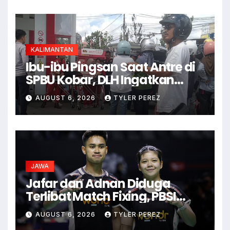
KALIMANTAN
Ibu-ibu Pingsan Saat Antre di
SPBU Kobar, DLH Ingatkan
Ancaman Dehidrasi
AUGUST 6, 2026
TYLER PEREZ
JAWA
Jafar dan Adnan Diduga
Terlibat Match Fixing, PBSI
Langsung Ubah Komposisi
AUGUST 6, 2026
TYLER PEREZ
Ganda Campuran