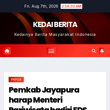
Skip
Fri. Aug 7th, 2026
2:58:34 AM
to
content
KEDAI BERITA
Kedainya Berita Masyarakat Indonesia
PAPUA
Pemkab Jayapura
harap Menteri
Pariwisata hadiri FDS