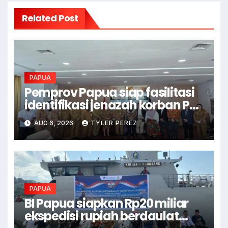
Related Post
PAPUA
Pemprov Papua siap fasilitasi
identifikasi jenazah korban PD
II
AUG 6, 2026
TYLER PEREZ
PAPUA
BI Papua siapkan Rp20 miliar
ekspedisi rupiah berdaulat