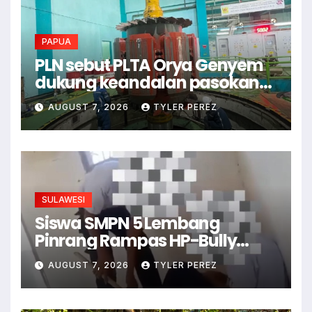
PAPUA
PLN sebut PLTA Orya Genyem
dukung keandalan pasokan
listrik di Papua
AUGUST 7, 2026
TYLER PEREZ
SULAWESI
Siswa SMPN 5 Lembang
Pinrang Rampas HP-Bully
Junior
AUGUST 7, 2026
TYLER PEREZ