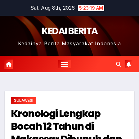
Skip
Sat. Aug 8th, 2026
5:23:20 AM
to
content
KEDAI BERITA
Kedainya Berita Masyarakat Indonesia
SULAWESI
Kronologi Lengkap
Bocah 12 Tahun di
Makassar Dibunuh dan