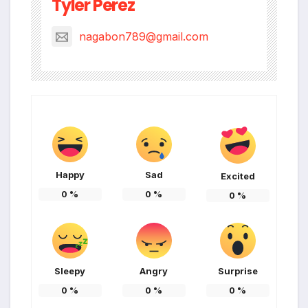
Tyler Perez
nagabon789@gmail.com
Happy
Sad
Excited
0
%
0
%
0
%
Sleepy
Angry
Surprise
0
%
0
%
0
%