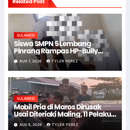
Related Post
SULAWESI
Siswa SMPN 5 Lembang
Pinrang Rampas HP-Bully
Junior
AUG 7, 2026
TYLER PEREZ
SULAWESI
Mobil Pria di Maros Dirusak
Usai Diteriaki Maling, 11 Pelaku
Ditangkap
AUG 6, 2026
TYLER PEREZ