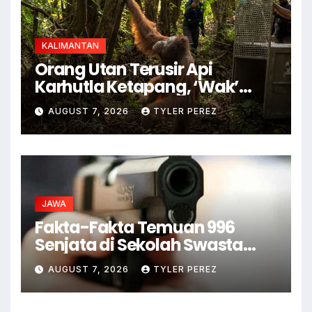
KALIMANTAN
Orang Utan Terusir Api
Karhutla Ketapang, ‘Wak’
Kabur ke Kebun Warga
AUGUST 7, 2026
TYLER PEREZ
JAWA
Fakta-Fakta Temuan 996
Senjata di Sekolah Swasta
Jaksel
AUGUST 7, 2026
TYLER PEREZ