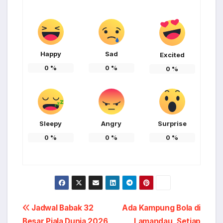
Happy
Sad
Excited
0
%
0
%
0
%
Sleepy
Angry
Surprise
0
%
0
%
0
%
Post
Jadwal Babak 32
Ada Kampung Bola di
Besar Piala Dunia 2026,
Lamandau, Setiap