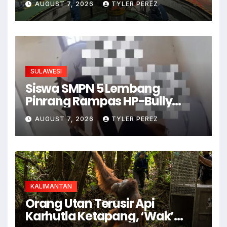
AUGUST 7, 2026
TYLER PEREZ
SULAWESI
Siswa SMPN 5 Lembang
Pinrang Rampas HP-Bully
Junior
AUGUST 7, 2026
TYLER PEREZ
KALIMANTAN
Orang Utan Terusir Api
Karhutla Ketapang, ‘Wak’