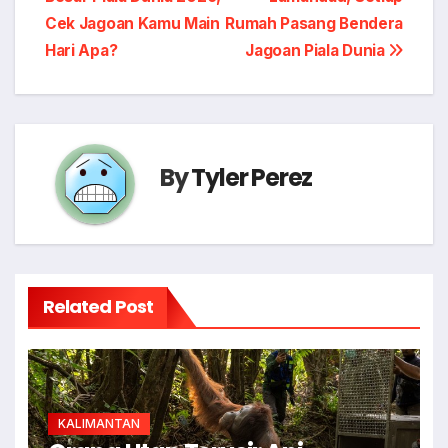
navigation
Cek Jagoan Kamu Main
Rumah Pasang Bendera
Hari Apa?
Jagoan Piala Dunia
By
Tyler Perez
Related Post
KALIMANTAN