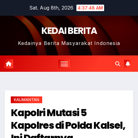
Skip
Sat. Aug 8th, 2026
4:37:49 AM
to
content
KEDAI BERITA
Kedainya Berita Masyarakat Indonesia
KALIMANTAN
Kapolri Mutasi 5
Kapolres di Polda Kalsel,
Ini Daftarnya