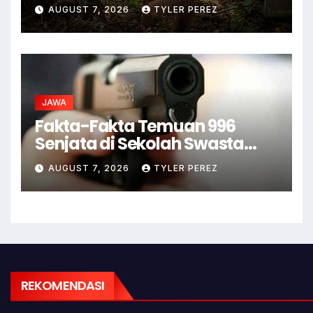
Kabur ke Kebun Warga
AUGUST 7, 2026
TYLER PEREZ
JAWA
Fakta-Fakta Temuan 996
Senjata di Sekolah Swasta
Jaksel
AUGUST 7, 2026
TYLER PEREZ
REKOMENDASI