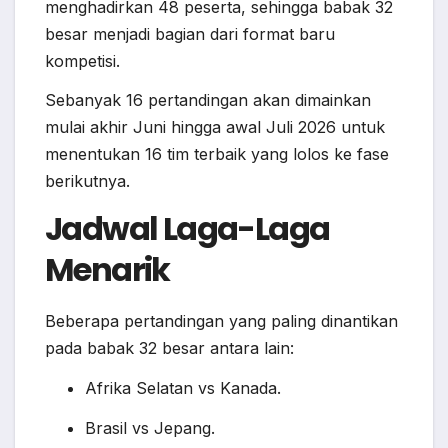
menghadirkan 48 peserta, sehingga babak 32
besar menjadi bagian dari format baru
kompetisi.
Sebanyak 16 pertandingan akan dimainkan
mulai akhir Juni hingga awal Juli 2026 untuk
menentukan 16 tim terbaik yang lolos ke fase
berikutnya.
Jadwal Laga-Laga
Menarik
Beberapa pertandingan yang paling dinantikan
pada babak 32 besar antara lain:
Afrika Selatan vs Kanada.
Brasil vs Jepang.