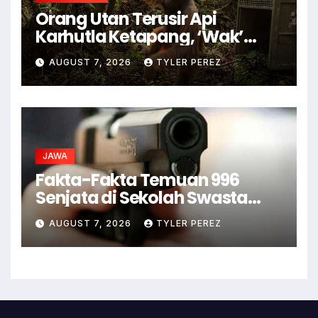
Orang Utan Terusir Api
Karhutla Ketapang, ‘Wak’
Kabur ke Kebun Warga
AUGUST 7, 2026
TYLER PEREZ
JAWA
Fakta-Fakta Temuan 996
Senjata di Sekolah Swasta
Jaksel
AUGUST 7, 2026
TYLER PEREZ