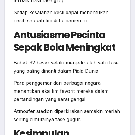
terbaik hasil fase grup.
Setiap kesalahan kecil dapat menentukan
nasib sebuah tim di turnamen ini.
Antusiasme Pecinta
Sepak Bola Meningkat
Babak 32 besar selalu menjadi salah satu fase
yang paling dinanti dalam Piala Dunia.
Para penggemar dari berbagai negara
menantikan aksi tim favorit mereka dalam
pertandingan yang sarat gengsi.
Atmosfer stadion diperkirakan semakin meriah
seiring dimulainya fase gugur.
Kesimpulan