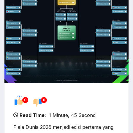
0
0
Read Time:
1 Minute, 45 Second
Piala Dunia 2026 menjadi edisi pertama yang