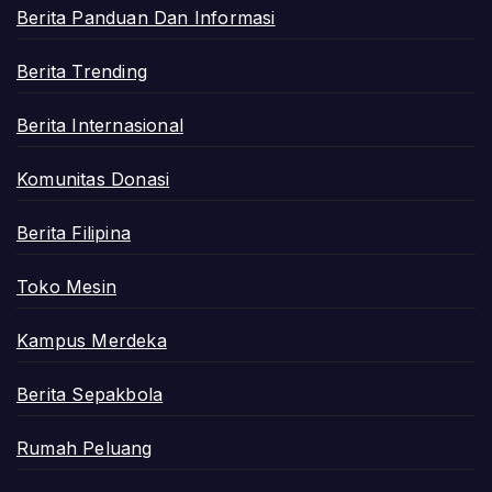
Berita Panduan Dan Informasi
Berita Trending
Berita Internasional
Komunitas Donasi
Berita Filipina
Toko Mesin
Kampus Merdeka
Berita Sepakbola
Rumah Peluang