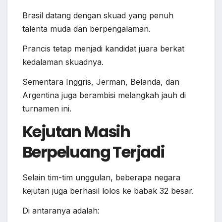
Brasil datang dengan skuad yang penuh
talenta muda dan berpengalaman.
Prancis tetap menjadi kandidat juara berkat
kedalaman skuadnya.
Sementara Inggris, Jerman, Belanda, dan
Argentina juga berambisi melangkah jauh di
turnamen ini.
Kejutan Masih
Berpeluang Terjadi
Selain tim-tim unggulan, beberapa negara
kejutan juga berhasil lolos ke babak 32 besar.
Di antaranya adalah: