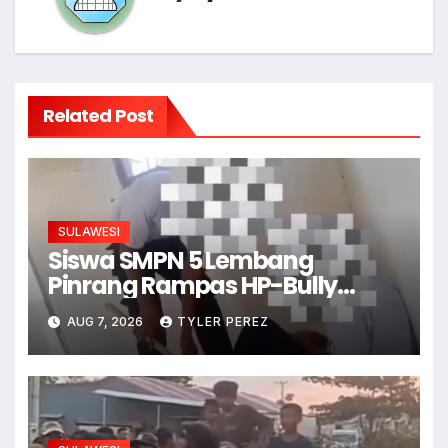
Related Post
SULAWESI
Siswa SMPN 5 Lembang
Pinrang Rampas HP-Bully
Junior
AUG 7, 2026
TYLER PEREZ