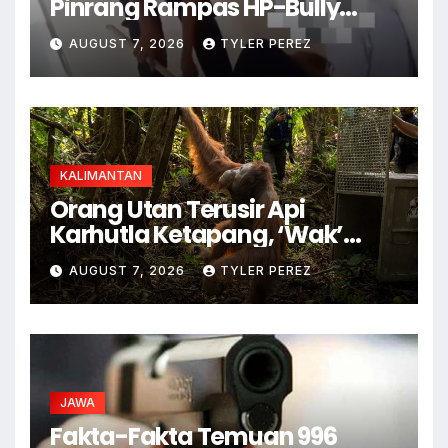
Pinrang Rampas HP-Bully
Junior
AUGUST 7, 2026
TYLER PEREZ
KALIMANTAN
Orang Utan Terusir Api
Karhutla Ketapang, ‘Wak’
Kabur ke Kebun Warga
AUGUST 7, 2026
TYLER PEREZ
JAWA
Fakta-Fakta Temuan 996