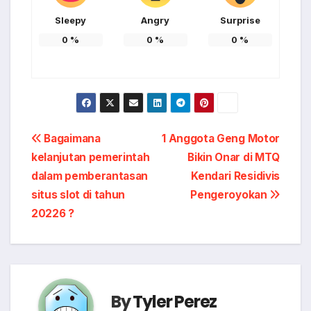
Sleepy
Angry
Surprise
0
%
0
%
0
%
Post
Bagaimana
1 Anggota Geng Motor
kelanjutan pemerintah
Bikin Onar di MTQ
navigation
dalam pemberantasan
Kendari Residivis
situs slot di tahun
Pengeroyokan
20226 ?
By
Tyler Perez