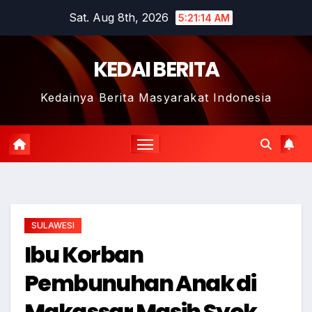
Skip
Sat. Aug 8th, 2026
5:21:15 AM
to
content
KEDAI BERITA
Kedainya Berita Masyarakat Indonesia
SULAWESI
Ibu Korban
Pembunuhan Anak di
Makassar Masih Syok,