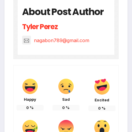
About Post Author
Tyler Perez
nagabon789@gmail.com
Happy
Sad
Excited
0
%
0
%
0
%