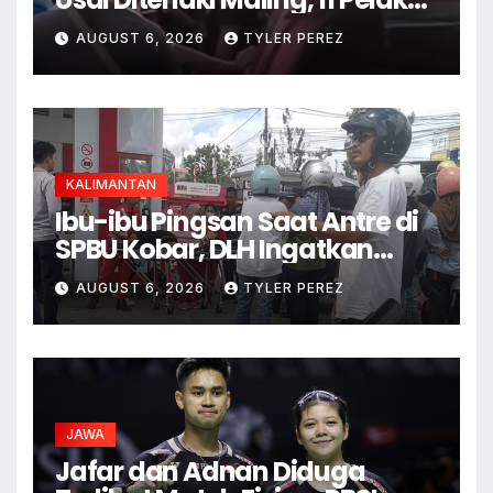
Ditangkap
AUGUST 6, 2026
TYLER PEREZ
KALIMANTAN
Ibu-ibu Pingsan Saat Antre di
SPBU Kobar, DLH Ingatkan
Ancaman Dehidrasi
AUGUST 6, 2026
TYLER PEREZ
JAWA
Jafar dan Adnan Diduga