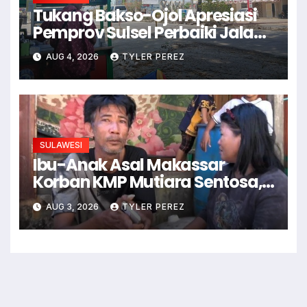
Tukang Bakso-Ojol Apresiasi
Pemprov Sulsel Perbaiki Jalan
Hertasning-Aroepala
AUG 4, 2026
TYLER PEREZ
SULAWESI
Ibu-Anak Asal Makassar
Korban KMP Mutiara Sentosa,
Sempat Terekam Live Medsos
AUG 3, 2026
TYLER PEREZ