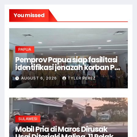
You missed
PAPUA
Pemprov Papua siap fasilitasi
identifikasi jenazah korban PD
II
AUGUST 6, 2026
TYLER PEREZ
SULAWESI
Mobil Pria di Maros Dirusak
Usai Diteriaki Maling, 11 Pelaku