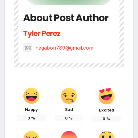
About Post Author
Tyler Perez
nagabon789@gmail.com
Happy
Sad
Excited
0
%
0
%
0
%