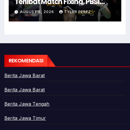
Terlibat Match Fixing, PBSI
Langsung Ubah Komposisi
AUGUST 6, 2026
TYLER PEREZ
Ganda Campuran
REKOMENDASI
Berita Jawa Barat
Berita Jawa Barat
Berita Jawa Tengah
Berita Jawa Timur