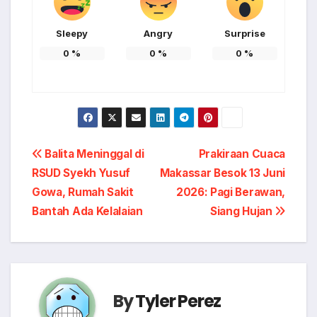
Sleepy
Angry
Surprise
0
%
0
%
0
%
Post
Balita Meninggal di
Prakiraan Cuaca
RSUD Syekh Yusuf
Makassar Besok 13 Juni
navigation
Gowa, Rumah Sakit
2026: Pagi Berawan,
Bantah Ada Kelalaian
Siang Hujan
By
Tyler Perez