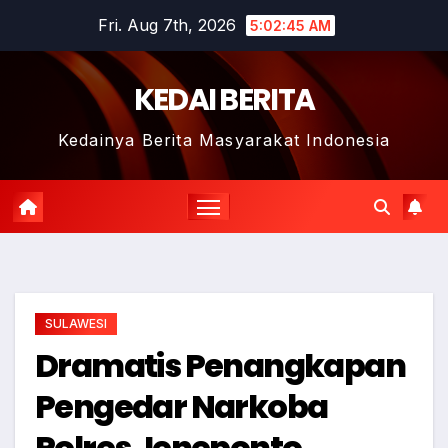
Skip
Fri. Aug 7th, 2026
5:02:46 AM
to
content
KEDAI BERITA
Kedainya Berita Masyarakat Indonesia
SULAWESI
Dramatis Penangkapan
Pengedar Narkoba
Polres Jeneponto,