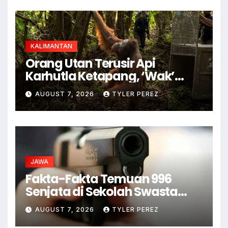
KALIMANTAN
Orang Utan Terusir Api
Karhutla Ketapang, ‘Wak’
Kabur ke Kebun Warga
AUGUST 7, 2026
TYLER PEREZ
JAWA
Fakta-Fakta Temuan 996
Senjata di Sekolah Swasta
Jaksel
AUGUST 7, 2026
TYLER PEREZ