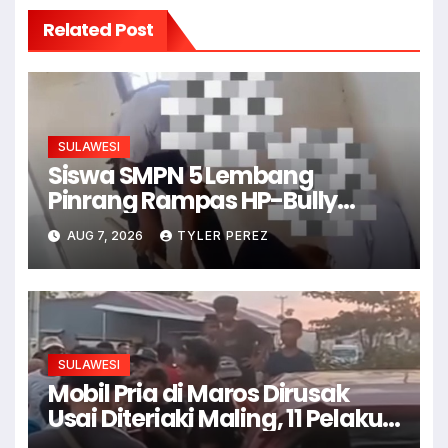
Related Post
SULAWESI
Siswa SMPN 5 Lembang
Pinrang Rampas HP-Bully
Junior
AUG 7, 2026
TYLER PEREZ
SULAWESI
Mobil Pria di Maros Dirusak
Usai Diteriaki Maling, 11 Pelaku
Ditangkap