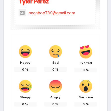
Tyler Perez
nagabon789@gmail.com
Happy
Sad
Excited
0
%
0
%
0
%
Sleepy
Angry
Surprise
0
%
0
%
0
%