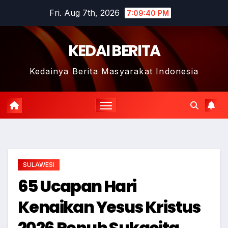
Skip
Fri. Aug 7th, 2026
7:09:41 PM
to
content
KEDAI BERITA
Kedainya Berita Masyarakat Indonesia
SULAWESI
65 Ucapan Hari
Kenaikan Yesus Kristus
2026 Penuh Sukacita