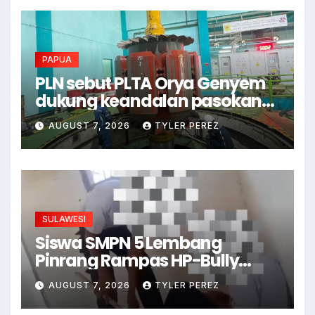
PAPUA
PLN sebut PLTA Orya Genyem
dukung keandalan pasokan
listrik di Papua
AUGUST 7, 2026
TYLER PEREZ
SULAWESI
Siswa SMPN 5 Lembang
Pinrang Rampas HP-Bully
Junior
AUGUST 7, 2026
TYLER PEREZ