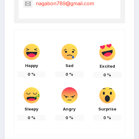
nagabon789@gmail.com
Happy
Sad
Excited
0
%
0
%
0
%
Sleepy
Angry
Surprise
0
%
0
%
0
%