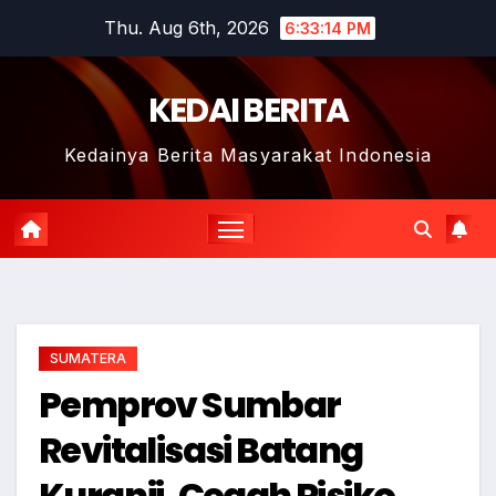
Skip
Thu. Aug 6th, 2026
6:33:15 PM
to
content
KEDAI BERITA
Kedainya Berita Masyarakat Indonesia
SUMATERA
Pemprov Sumbar
Revitalisasi Batang
Kuranji, Cegah Risiko