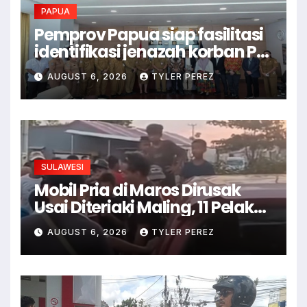
PAPUA
Pemprov Papua siap fasilitasi
identifikasi jenazah korban PD
II
AUGUST 6, 2026
TYLER PEREZ
SULAWESI
Mobil Pria di Maros Dirusak
Usai Diteriaki Maling, 11 Pelaku
Ditangkap
AUGUST 6, 2026
TYLER PEREZ