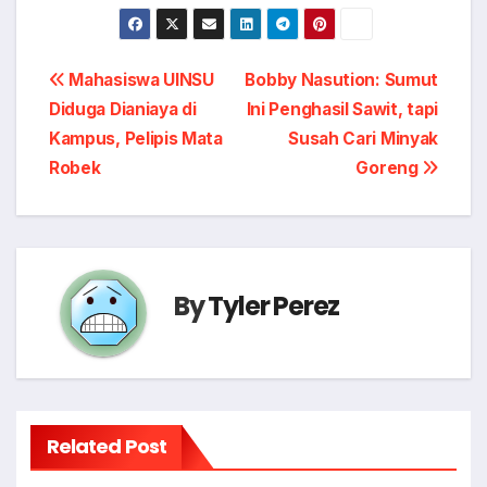
Post
Mahasiswa UINSU
Bobby Nasution: Sumut
Diduga Dianiaya di
Ini Penghasil Sawit, tapi
navigation
Kampus, Pelipis Mata
Susah Cari Minyak
Robek
Goreng
By
Tyler Perez
Related Post