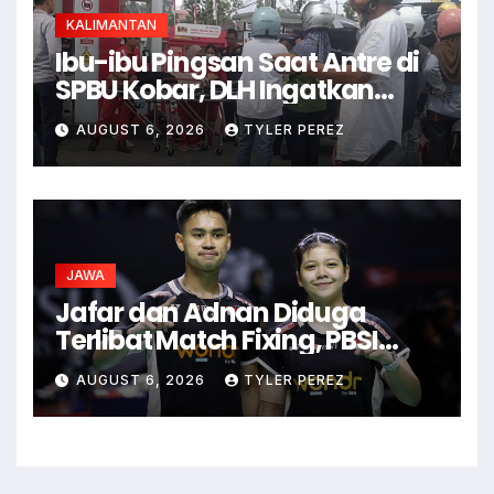
KALIMANTAN
Ibu-ibu Pingsan Saat Antre di
SPBU Kobar, DLH Ingatkan
Ancaman Dehidrasi
AUGUST 6, 2026
TYLER PEREZ
JAWA
Jafar dan Adnan Diduga
Terlibat Match Fixing, PBSI
Langsung Ubah Komposisi
AUGUST 6, 2026
TYLER PEREZ
Ganda Campuran