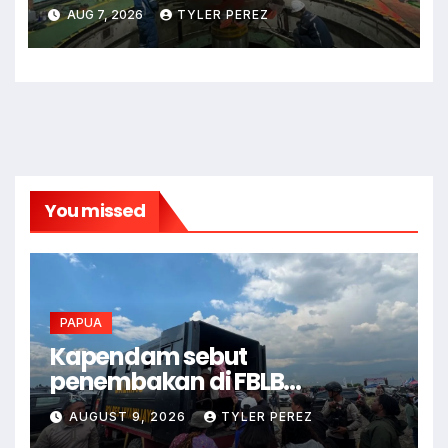
listrik di Papua
AUG 7, 2026
TYLER PEREZ
You missed
PAPUA
Kapendam sebut
penembakan di FBLB
kelompok KKB Kodap III
AUGUST 9, 2026
TYLER PEREZ
Ndugama