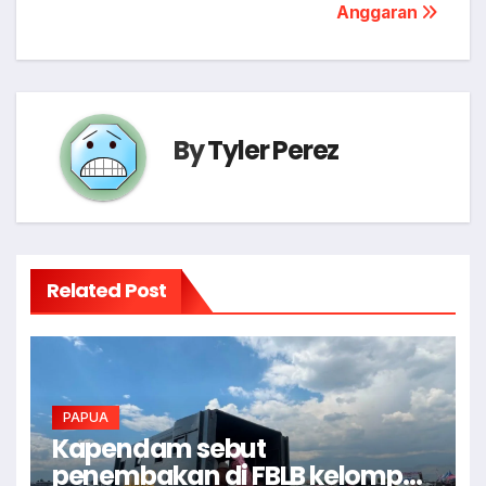
Anggaran
By
Tyler Perez
Related Post
PAPUA
Kapendam sebut
penembakan di FBLB kelompok