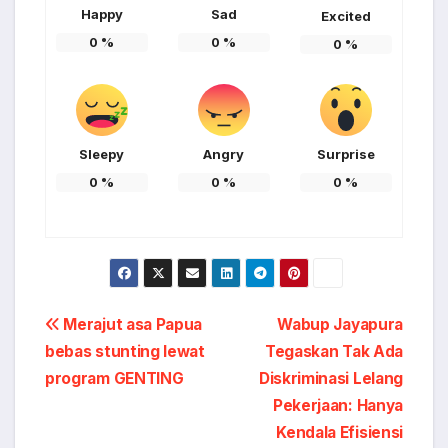
Happy
Sad
Excited
0
%
0
%
0
%
Sleepy
Angry
Surprise
0
%
0
%
0
%
Post
Merajut asa Papua
Wabup Jayapura
bebas stunting lewat
Tegaskan Tak Ada
navigation
program GENTING
Diskriminasi Lelang
Pekerjaan: Hanya
Kendala Efisiensi