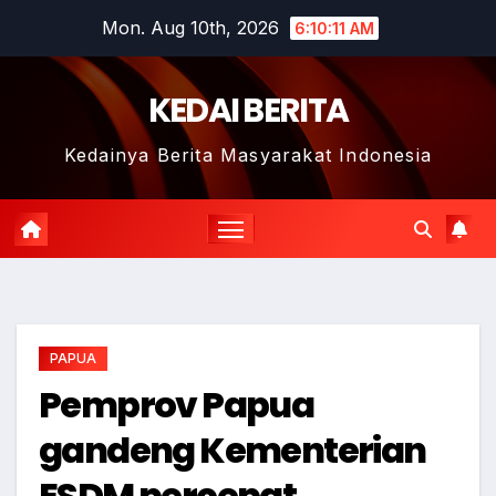
Skip
Mon. Aug 10th, 2026
6:10:12 AM
to
content
KEDAI BERITA
Kedainya Berita Masyarakat Indonesia
PAPUA
Pemprov Papua
gandeng Kementerian
ESDM percepat