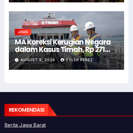
JAWA
MA Koreksi Kerugian Negara
dalam Kasus Timah, Rp 271
Triliun Tak Tepat
AUGUST 9, 2026
TYLER PEREZ
REKOMENDASI
Berita Jawa Barat