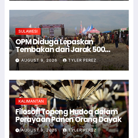
SULAWESI
OPM Diduga Lepaskan
Tembakan dari Jarak 500
Meter ke Pintu Masuk FBLB
AUGUST 9, 2026
TYLER PEREZ
KALIMANTAN
Filosofi Topeng Hudoq dalam
Perayaan Panen Orang Dayak
AUGUST 9, 2026
TYLER PEREZ