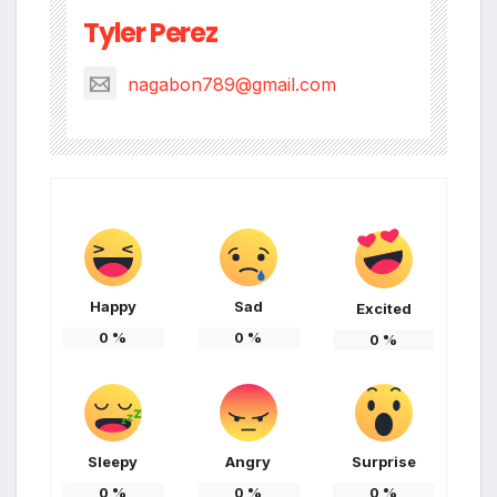
Tyler Perez
nagabon789@gmail.com
Happy
Sad
Excited
0
%
0
%
0
%
Sleepy
Angry
Surprise
0
%
0
%
0
%