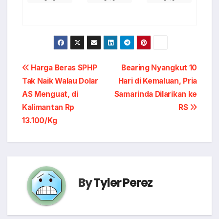
Post
Harga Beras SPHP
Bearing Nyangkut 10
Tak Naik Walau Dolar
Hari di Kemaluan, Pria
navigation
AS Menguat, di
Samarinda Dilarikan ke
Kalimantan Rp
RS
13.100/Kg
By
Tyler Perez