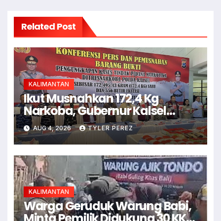
Related Post
KALIMANTAN
Ikut Musnahkan 172,4 Kg
Narkoba, Gubernur Kalsel
Minta Waspadai Vape
AUG 4, 2026
TYLER PEREZ
KALIMANTAN
Warga Geruduk Warung Babi,
Minta Pemilik Didukung 30 KK