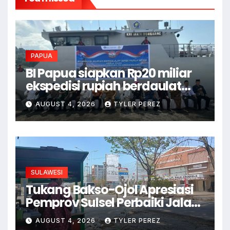
PAPUA
BI Papua siapkan Rp20 miliar
ekspedisi rupiah berdaulat
2026 di wilayah 3T
AUGUST 4, 2026
TYLER PEREZ
SULAWESI
Tukang Bakso-Ojol Apresiasi
Pemprov Sulsel Perbaiki Jalan
Hertasning-Aroepala
AUGUST 4, 2026
TYLER PEREZ