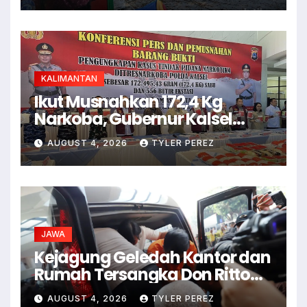
KALIMANTAN
Ikut Musnahkan 172,4 Kg
Narkoba, Gubernur Kalsel
Minta Waspadai Vape
AUGUST 4, 2026
TYLER PEREZ
JAWA
Kejagung Geledah Kantor dan
Rumah Tersangka Don Ritto
Terkait Kasus Febrie
AUGUST 4, 2026
TYLER PEREZ