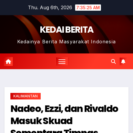
Skip
Thu. Aug 6th, 2026
7:35:26 AM
to
content
KEDAI BERITA
Kedainya Berita Masyarakat Indonesia
KALIMANTAN
Nadeo, Ezzi, dan Rivaldo
Masuk Skuad
Sementara Timnas