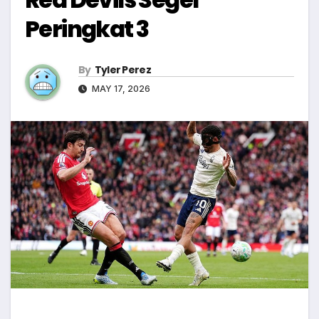
Peringkat 3
By
Tyler Perez
MAY 17, 2026