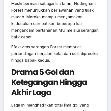
Meski bermain sebagai tim tamu, Nottingham
Forest menunjukkan perlawanan yang tidak
mudah. Mereka mampu menyamakan
kedudukan dan bahkan beberapa kali
mengancam pertahanan MU melalui serangan
balik cepat.
Efektivitas serangan Forest membuat
pertandingan berjalan ketat dan sulit diprediksi
hingga babak kedua.
Drama 5 Gol dan
Ketegangan Hingga
Akhir Laga
Laga ini menghadirkan total lima gol yang