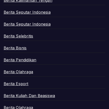
Berita Kalimantan Tengah
Berita Seputar Indonesia
Berita Seputar Indonesia
Berita Selebritis
Berita Bisnis
Berita Pendidikan
Berita Olahraga
Berita Esport
Berita Kuliah Dan Beasiswa
Berita Olahraga