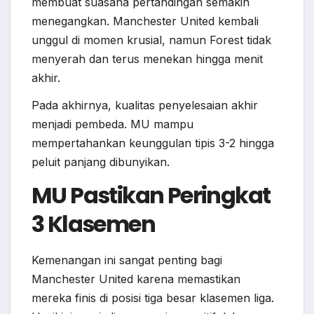
membuat suasana pertandingan semakin
menegangkan. Manchester United kembali
unggul di momen krusial, namun Forest tidak
menyerah dan terus menekan hingga menit
akhir.
Pada akhirnya, kualitas penyelesaian akhir
menjadi pembeda. MU mampu
mempertahankan keunggulan tipis 3-2 hingga
peluit panjang dibunyikan.
MU Pastikan Peringkat
3 Klasemen
Kemenangan ini sangat penting bagi
Manchester United karena memastikan
mereka finis di posisi tiga besar klasemen liga.