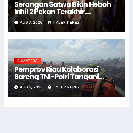
Serangan Satwa Bikin Heboh
Inhil 2 Pekan Terakhir,
Harimau-Monyet
AUG 7, 2026
TYLER PEREZ
SUMATERA
Pemprov Riau Kolaborasi
Bareng TNI-Polri Tangani
Karhutla di Musim Kemarau
AUG 6, 2026
TYLER PEREZ