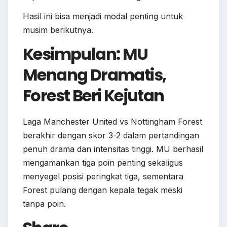
Hasil ini bisa menjadi modal penting untuk
musim berikutnya.
Kesimpulan: MU
Menang Dramatis,
Forest Beri Kejutan
Laga Manchester United vs Nottingham Forest
berakhir dengan skor 3-2 dalam pertandingan
penuh drama dan intensitas tinggi. MU berhasil
mengamankan tiga poin penting sekaligus
menyegel posisi peringkat tiga, sementara
Forest pulang dengan kepala tegak meski
tanpa poin.