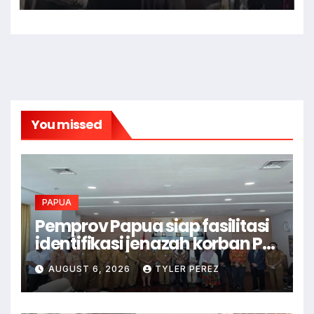
You missed
PAPUA
Pemprov Papua siap fasilitasi
identifikasi jenazah korban PD
II
AUGUST 6, 2026
TYLER PEREZ