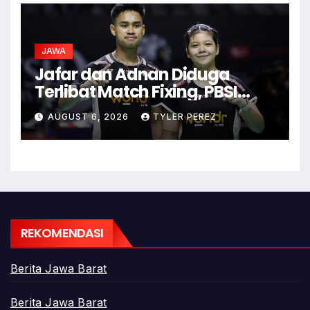
JAWA
Jafar dan Adnan Diduga
Terlibat Match Fixing, PBSI
Langsung Ubah Komposisi
AUGUST 6, 2026
TYLER PEREZ
Ganda Campuran
REKOMENDASI
Berita Jawa Barat
Berita Jawa Barat