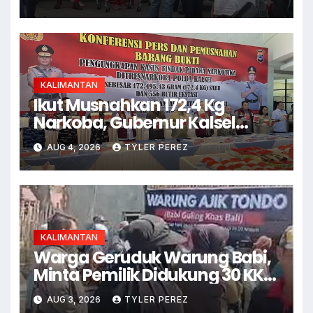
KALIMANTAN
Ikut Musnahkan 172,4 Kg
Narkoba, Gubernur Kalsel
Minta Waspadai Vape
AUG 4, 2026
TYLER PEREZ
KALIMANTAN
Warga Geruduk Warung Babi,
Minta Pemilik Didukung 30 KK
Jika Ingin Tetap Buka
AUG 3, 2026
TYLER PEREZ