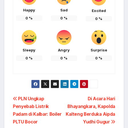
Happy
Sad
Excited
0
%
0
%
0
%
Sleepy
Angry
Surprise
0
%
0
%
0
%
Post
PLN Ungkap
Di Acara Hari
Penyebab Listrik
Bhayangkara, Kapolda
navigation
Padam di Kalbar: Boiler
Kalteng Berduka Aipda
PLTU Bocor
Yudhi Gugur