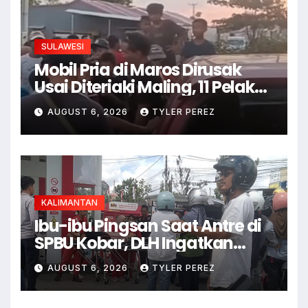
SULAWESI
Mobil Pria di Maros Dirusak
Usai Diteriaki Maling, 11 Pelaku
Ditangkap
AUGUST 6, 2026
TYLER PEREZ
KALIMANTAN
Ibu-ibu Pingsan Saat Antre di
SPBU Kobar, DLH Ingatkan
Ancaman Dehidrasi
AUGUST 6, 2026
TYLER PEREZ