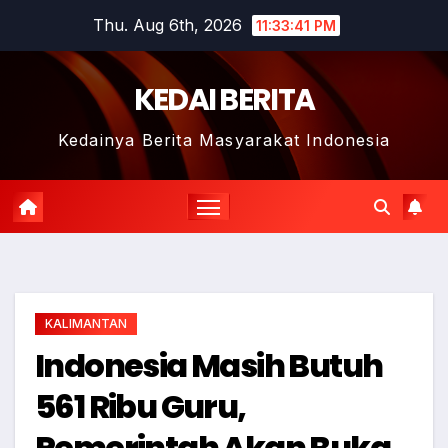
Skip
Thu. Aug 6th, 2026
11:33:42 PM
to
content
KEDAI BERITA
Kedainya Berita Masyarakat Indonesia
KALIMANTAN
Indonesia Masih Butuh
561 Ribu Guru,
Pemerintah Akan Buka