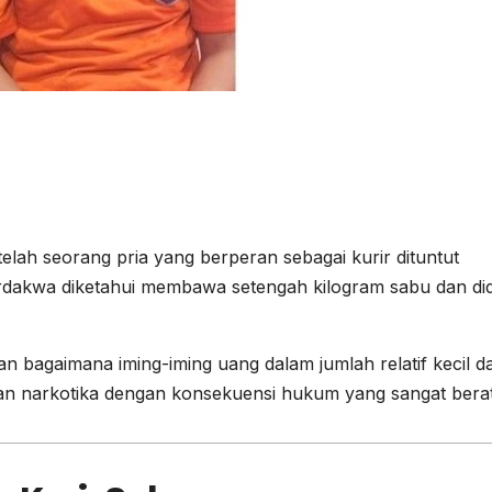
lah seorang pria yang berperan sebagai kurir dituntut
rdakwa diketahui membawa setengah kilogram sabu dan di
n bagaimana iming-iming uang dalam jumlah relatif kecil d
an narkotika dengan konsekuensi hukum yang sangat berat