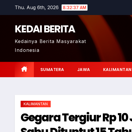
Skip
Thu. Aug 6th, 2026
8:32:38 AM
to
content
KEDAI BERITA
Kedainya Berita Masyarakat
Indonesia
SUMATERA
JAWA
KALIMANTAN
KALIMANTAN
Gegara Tergiur Rp 10 
Sabu Dituntut 15 Tah