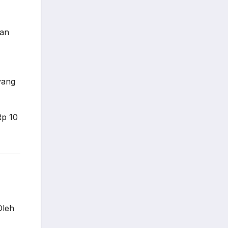
gan
yang
Rp 10
Oleh