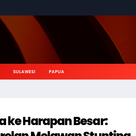
SULAWESI
PAPUA
a ke Harapan Besar:
arelan Melawan Stunting