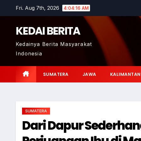
Skip
Fri. Aug 7th, 2026
4:04:17 AM
to
content
KEDAI BERITA
Kedainya Berita Masyarakat
Indonesia
SUMATERA
JAWA
KALIMANTAN
SUMATERA
Dari Dapur Sederhan
Perjuangan Ibu di M