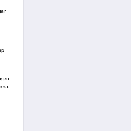
gan
ap
ngan
hana.
a