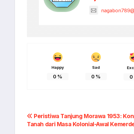
nagabon789@
Happy
Sad
Exc
0
%
0
%
0
Post
Peristiwa Tanjung Morawa 1953: Konf
Tanah dari Masa Kolonial-Awal Kemerd
navigation