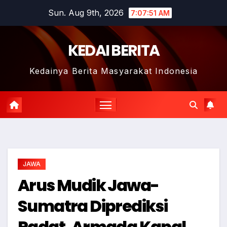
Skip
Sun. Aug 9th, 2026
7:07:52 AM
to
content
KEDAI BERITA
Kedainya Berita Masyarakat Indonesia
JAWA
Arus Mudik Jawa-
Sumatra Diprediksi
Padat, Armada Kapal