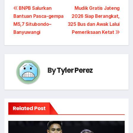
Post
BNPB Salurkan
Mudik Gratis Jateng
Bantuan Pasca-gempa
2026 Siap Berangkat,
navigation
M5,7 Situbondo–
325 Bus dan Awak Lalui
Banyuwangi
Pemeriksaan Ketat
By
Tyler Perez
Related Post