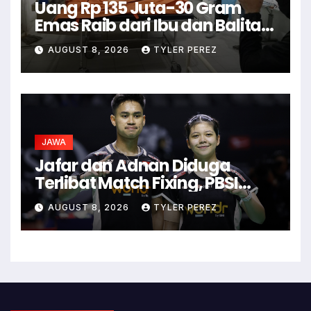
Uang Rp 135 Juta-30 Gram
Emas Raib dari Ibu dan Balita
yang Tewas di Landak
AUGUST 8, 2026
TYLER PEREZ
JAWA
Jafar dan Adnan Diduga
Terlibat Match Fixing, PBSI
Langsung Ubah Komposisi
AUGUST 8, 2026
TYLER PEREZ
Ganda Campuran